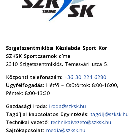
Szigetszentmiklósi Kézilabda Sport Kör
SZKSK Sportcsarnok címe:
2310 Szigetszentmiklós, Temesvári utca 5.
Központi telefonszám:
+36 30 224 6280
Ügyfélfogadás:
Hétfő – Csütörtök: 8:00-16:00,
Péntek: 8:00-13:30
Gazdasági iroda:
iroda@szksk.hu
Tagdíjjal kapcsolatos ügyintézés:
tagdij@szksk.hu
Technikai vezető:
technikaivezeto@szksk.hu
Sajtókapcsolat:
media@szksk.hu