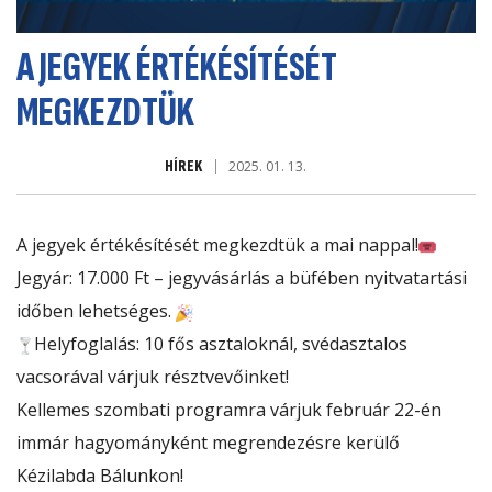
A JEGYEK ÉRTÉKÉSÍTÉSÉT
MEGKEZDTÜK
HÍREK
2025. 01. 13.
A jegyek értékésítését megkezdtük a mai nappal!
Jegyár: 17.000 Ft – jegyvásárlás a büfében nyitvatartási
időben lehetséges.
Helyfoglalás: 10 fős asztaloknál, svédasztalos
vacsorával várjuk résztvevőinket!
Kellemes szombati programra várjuk február 22-én
immár hagyományként megrendezésre kerülő
Kézilabda Bálunkon!