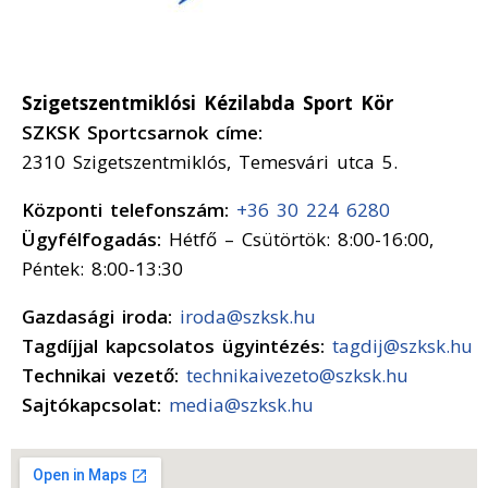
Szigetszentmiklósi Kézilabda Sport Kör
SZKSK Sportcsarnok címe:
2310 Szigetszentmiklós, Temesvári utca 5.
Központi telefonszám:
+36 30 224 6280
Ügyfélfogadás:
Hétfő – Csütörtök: 8:00-16:00,
Péntek: 8:00-13:30
Gazdasági iroda:
iroda@szksk.hu
Tagdíjjal kapcsolatos ügyintézés:
tagdij@szksk.hu
Technikai vezető:
technikaivezeto@szksk.hu
Sajtókapcsolat:
media@szksk.hu