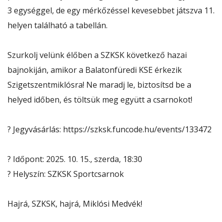
3 egységgel, de egy mérkőzéssel kevesebbet játszva 11.
helyen található a tabellán.
Szurkolj velünk élőben a SZKSK következő hazai
bajnokiján, amikor a Balatonfüredi KSE érkezik
Szigetszentmiklósra! Ne maradj le, biztosítsd be a
helyed időben, és töltsük meg együtt a csarnokot!
? Jegyvásárlás:
https://szksk.funcode.hu/events/133472
? Időpont: 2025. 10. 15., szerda, 18:30
? Helyszín: SZKSK Sportcsarnok
Hajrá, SZKSK, hajrá, Miklósi Medvék!