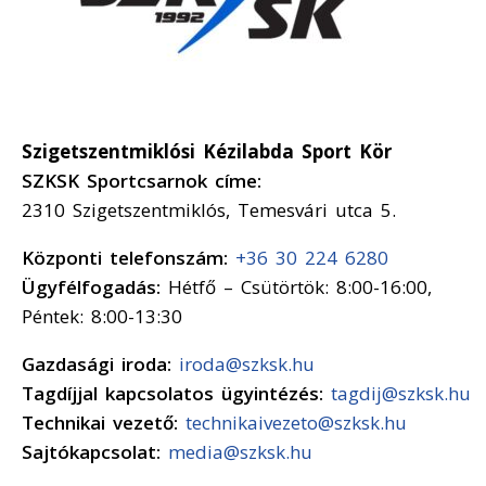
Szigetszentmiklósi Kézilabda Sport Kör
SZKSK Sportcsarnok címe:
2310 Szigetszentmiklós, Temesvári utca 5.
Központi telefonszám:
+36 30 224 6280
Ügyfélfogadás:
Hétfő – Csütörtök: 8:00-16:00,
Péntek: 8:00-13:30
Gazdasági iroda:
iroda@szksk.hu
Tagdíjjal kapcsolatos ügyintézés:
tagdij@szksk.hu
Technikai vezető:
technikaivezeto@szksk.hu
Sajtókapcsolat:
media@szksk.hu