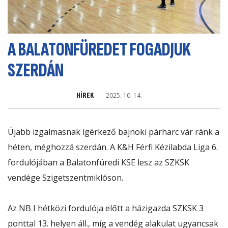
A BALATONFÜREDET FOGADJUK
SZERDÁN
HÍREK
2025. 10. 14.
Újabb izgalmasnak ígérkező bajnoki párharc vár ránk a
héten, méghozzá szerdán. A K&H Férfi Kézilabda Liga 6.
fordulójában a Balatonfüredi KSE lesz az SZKSK
vendége Szigetszentmiklóson.
Az NB I hétközi fordulója előtt a házigazda SZKSK 3
ponttal 13. helyen áll., míg a vendég alakulat ugyancsak