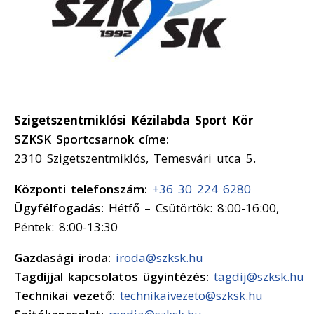
Szigetszentmiklósi Kézilabda Sport Kör
SZKSK Sportcsarnok címe:
2310 Szigetszentmiklós, Temesvári utca 5.
Központi telefonszám:
+36 30 224 6280
Ügyfélfogadás:
Hétfő – Csütörtök: 8:00-16:00,
Péntek: 8:00-13:30
Gazdasági iroda:
iroda@szksk.hu
Tagdíjjal kapcsolatos ügyintézés:
tagdij@szksk.hu
Technikai vezető:
technikaivezeto@szksk.hu