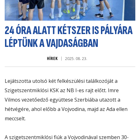
24 ÓRA ALATT KÉTSZER IS PÁLYÁRA
LÉPTÜNK A VAJDASÁGBAN
HÍREK
2025. 08. 23.
Lejátszotta utolsó két felkészülési találkozóját a
Szigetszentmiklósi KSK az NB I-es rajt előtt. Imre
Vilmos vezetőedző együttese Szerbiába utazott a
hétvégére, ahol előbb a Vojvodina, majd az Ada ellen
meccselt.
A szigetszentmiklósi fiúk a Vojvodinával szemben 30-