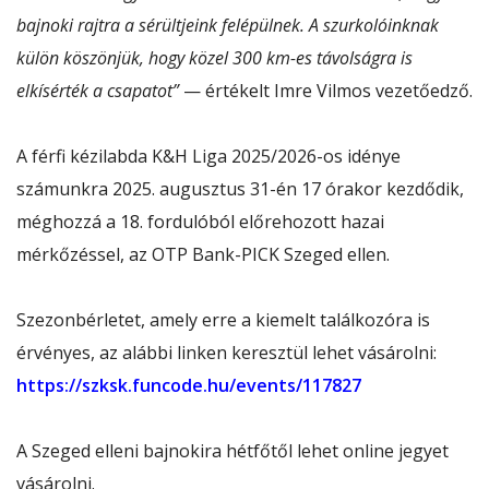
bajnoki rajtra a sérültjeink felépülnek. A szurkolóinknak
külön köszönjük, hogy közel 300 km-es távolságra is
elkísérték a csapatot”
— értékelt Imre Vilmos vezetőedző.
A férfi kézilabda K&H Liga 2025/2026-os idénye
számunkra 2025. augusztus 31-én 17 órakor kezdődik,
méghozzá a 18. fordulóból előrehozott hazai
mérkőzéssel, az OTP Bank-PICK Szeged ellen.
Szezonbérletet, amely erre a kiemelt találkozóra is
érvényes, az alábbi linken keresztül lehet vásárolni:
https://szksk.funcode.hu/events/117827
A Szeged elleni bajnokira hétfőtől lehet online jegyet
vásárolni.