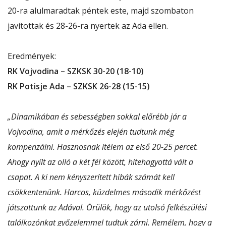
20-ra alulmaradtak péntek este, majd szombaton
javítottak és 28-26-ra nyertek az Ada ellen.
Eredmények:
RK Vojvodina
– SZKSK 30-20 (18-10)
RK Potisje Ada
– SZKSK 26-28 (15-15)
„Dinamikában és sebességben sokkal előrébb jár a
Vojvodina, amit a mérkőzés elején tudtunk még
kompenzálni. Hasznosnak ítélem az első 20-25 percet.
Ahogy nyílt az olló a két fél között, hitehagyottá vált a
csapat. A ki nem kényszerített hibák számát kell
csökkentenünk. Harcos, küzdelmes második mérkőzést
játszottunk az Adával. Örülök, hogy az utolsó felkészülési
találkozónkat győzelemmel tudtuk zárni. Remélem, hogy a