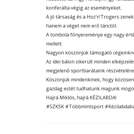
konferálta végig az eseményeket.
A jó társaság és a
Hoz’n’Trogers
zeneka
hanem a véget nem erő tánctól.
A tombola főnyereménye egy nagy értékű
mellett.
Nagyon köszönjük támogató cégeinknek
Az idei bálon sikerült minden elképzel
megjelenő sportbarátaink részvételére, 
Köszönjük mindenkinek, hogy közösen 
gazdag estét tudhatunk magunk mögöt
Hajrá Miklós, hajrá KÉZILABDA!
#SZKSK
#Többmintsport
#Kézilabdab