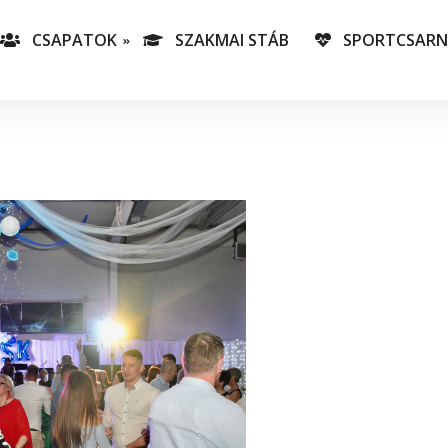
CSAPATOK
SZAKMAI STÁB
SPORTCSAR
-es csapatunk
T
lás-csapataink
A
T
v
C