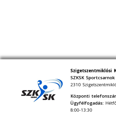
Szigetszentmiklósi 
SZKSK Sportcsarnok 
2310 Szigetszentmikl
Központi telefonsz
Ügyfélfogadás:
Hétfő
8:00-13:30