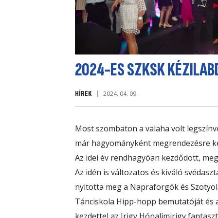
2024-ES SZKSK KÉZILAB
HÍREK
2024. 04. 09.
Most szombaton a valaha volt legszínvo
már hagyományként megrendezésre kerü
Az idei év rendhagyóan kezdődött, meg
Az idén is változatos és kiváló svédas
nyitotta meg
a
Napraforgók és Szotyo
Tánciskola
Hipp-hopp bemutatóját és az
kezdettel az
Irigy Hónaljmirigy
fantaszt