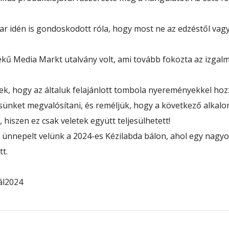
r idén is gondoskodott róla, hogy most ne az edzéstől vag
 Media Markt utalvány volt, ami tovább fokozta az izgalma
, hogy az általuk felajánlott tombola nyereményekkel hoz
ésünket megvalósítani, és reméljük, hogy a következő alkal
hiszen ez csak veletek együtt teljesülhetett!
ünnepelt velünk a 2024-es Kézilabda bálon, ahol egy nagy
t.
ál2024