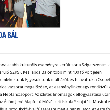
DA BÁL
nalasabb kulturális eseményre került sor a Szigetszentmikl
lő SZKSK Kézilabda Bálon több mint 400 fő volt jelen.
emlékeztünk Egyesületünk múltjáról, és felavattuk a Csepel
ztalos vacsorát megelőzően, az eseményünket egy rendkívüli
la Néptánccsoport
. Az ízletes finomságok elfogyasztása ut
 Ádám Jenő Alapfokú Művészeti Iskola Színjáték, Musical é
ikus produkciójával fűszerezte meg a hangulatot. Az este 