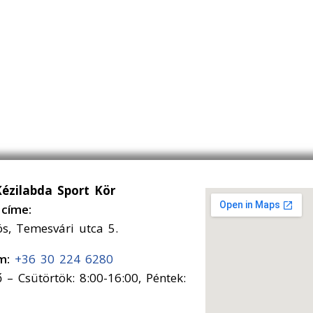
Kézilabda Sport Kör
címe:
ós, Temesvári utca 5.
ám:
+36 30 224 6280
 – Csütörtök: 8:00-16:00, Péntek: