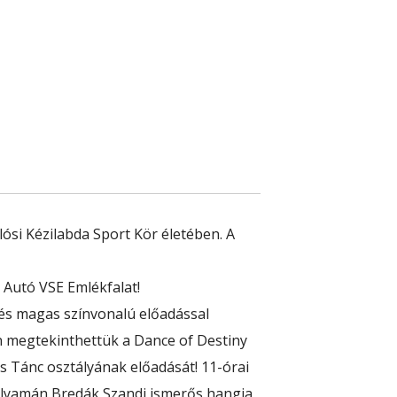
ósi Kézilabda Sport Kör életében. A
 Autó VSE Emlékfalat!
 és magas színvonalú előadással
án megtekinthettük a
Dance of Destiny
s Tánc osztályának előadását! 11-órai
folyamán
Bredák Szandi
ismerős hangja