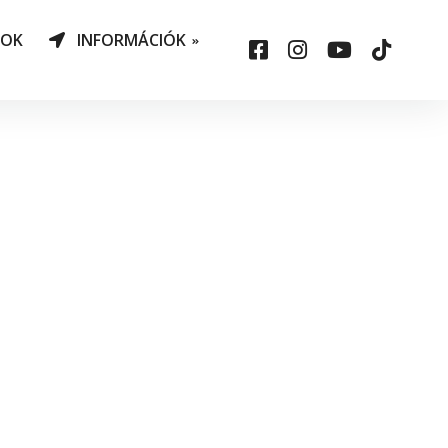
NOK
INFORMÁCIÓK
AO Határozatok
datvédelem
ársadalmi felelősség
állalás
sepelauto