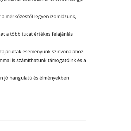
y a mérkőzéstől legyen izomlázunk,
t a több tucat értékes felajánlás
zájárultak eseményünk színvonalához.
ommal is számíthatunk támogatóink és a
on jó hangulatú és élményekben