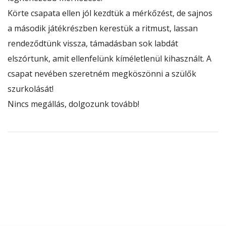
Körte csapata ellen jól kezdtük a mérkőzést, de sajnos
a második játékrészben kerestük a ritmust, lassan
rendeződtünk vissza, támadásban sok labdát
elszórtunk, amit ellenfelünk kíméletlenül kihasznált. A
csapat nevében szeretném megköszönni a szülők
szurkolását!
Nincs megállás, dolgozunk tovább!