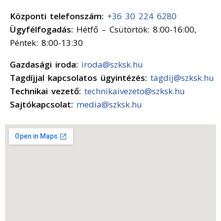
Központi telefonszám:
+36 30 224 6280
Ügyfélfogadás:
Hétfő – Csütörtök: 8:00-16:00,
Péntek: 8:00-13:30
Gazdasági iroda:
iroda@szksk.hu
Tagdíjjal kapcsolatos ügyintézés:
tagdij@szksk.hu
Technikai vezető:
technikaivezeto@szksk.hu
Sajtókapcsolat:
media@szksk.hu