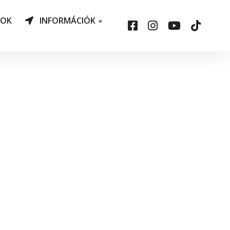
NOK
INFORMÁCIÓK
AO Határozatok
datvédelem
ársadalmi felelősség
állalás
sepelauto