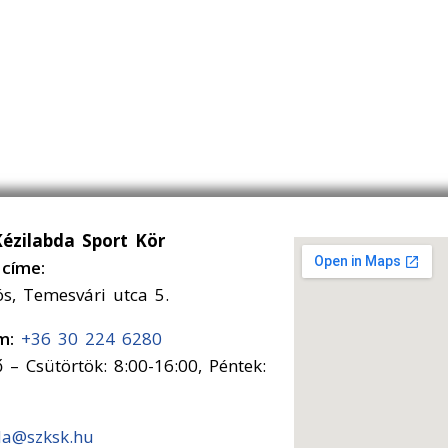
Kézilabda Sport Kör
címe:
ós, Temesvári utca 5.
ám:
+36 30 224 6280
 – Csütörtök: 8:00-16:00, Péntek:
da@szksk.hu