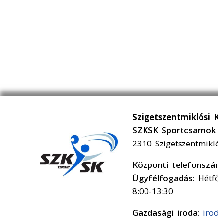
Szigetszentmiklósi 
SZKSK Sportcsarnok 
2310 Szigetszentmikl
Központi telefonsz
Ügyfélfogadás:
Hétfő
8:00-13:30
Gazdasági iroda:
iro