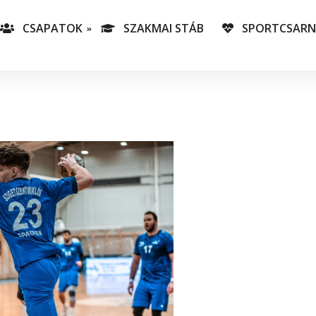
CSAPATOK
SZAKMAI STÁB
SPORTCSAR
-es csapatunk
T
lás-csapataink
A
T
v
C