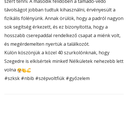
szert tenni. A második félidőben a támadó-védő
távolságot jobban
tudtuk kihasználni, érvényesült a
fizikális fölényünk. Annak örülök, hogy a padról nagyon
sok segítség érkezett, és ez bizonyította, hogy a
hosszabb cserepaddal rendelkező csapat a miénk volt,
és megérdemelten nyertük a találkozót.
Külön köszönjük a közel 40 szurkolónknak, hogy
Szegedre is elkísértek minket! Nélkületek nehezebb lett
volna
#szksk
#nbib
#szépvoltfiúk
#győzelem