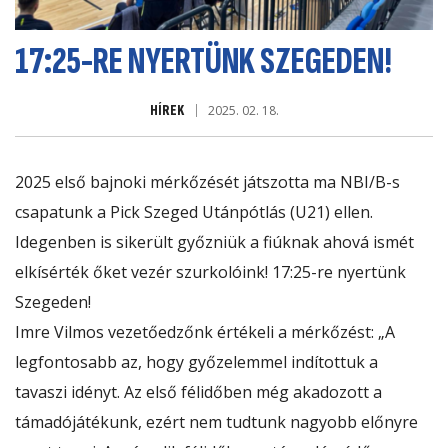
17:25-RE NYERTÜNK SZEGEDEN!
HÍREK
2025. 02. 18.
2025 első bajnoki mérkőzését játszotta ma NBI/B-s
csapatunk a
Pick Szeged Utánpótlás
(U21) ellen.
Idegenben is sikerült győzniük a fiúknak ahová ismét
elkísérték őket vezér szurkolóink! 17:25-re nyertünk
Szegeden!
Imre Vilmos vezetőedzőnk értékeli a mérkőzést: „A
legfontosabb az, hogy győzelemmel indítottuk a
tavaszi idényt. Az első félidőben még akadozott a
támadójátékunk, ezért nem tudtunk nagyobb előnyre