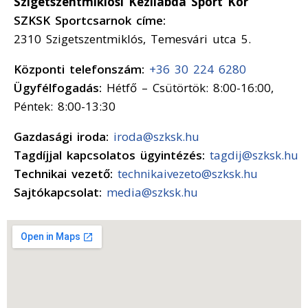
Szigetszentmiklósi Kézilabda Sport Kör
SZKSK Sportcsarnok címe:
2310 Szigetszentmiklós, Temesvári utca 5.
Központi telefonszám:
+36 30 224 6280
Ügyfélfogadás:
Hétfő – Csütörtök: 8:00-16:00,
Péntek: 8:00-13:30
Gazdasági iroda:
iroda@szksk.hu
Tagdíjjal kapcsolatos ügyintézés:
tagdij@szksk.hu
Technikai vezető:
technikaivezeto@szksk.hu
Sajtókapcsolat:
media@szksk.hu