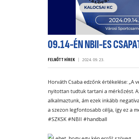
09.14-ÉN NBII-ES CSAPA
FELNŐTT HÍREK
2024. 09. 23.
Horváth Csaba edzőnk értékelése: „A ve
nyitottan tudtuk tartani a mérkőzést. 
alkalmaztunk, ám ezek inkább negatíva
a szezon legfontosabb célja, így ez
a mé
#SZKSK
#NBII
#handball