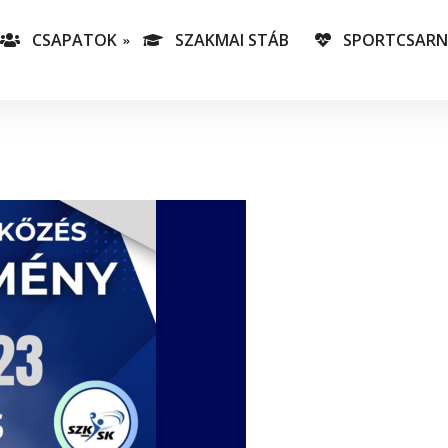
CSAPATOK
SZAKMAI STÁB
SPORTCSAR
-es csapatunk
T
lás-csapataink
A
T
v
C