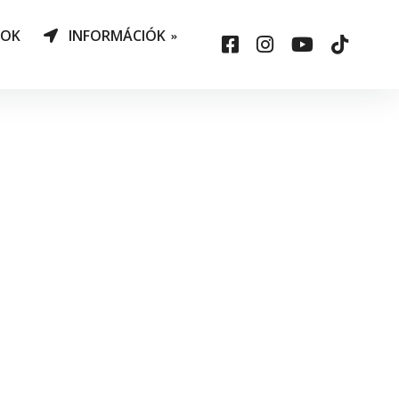
NOK
INFORMÁCIÓK
AO Határozatok
datvédelem
ársadalmi felelősség
állalás
sepelauto