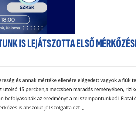
TUNK IS LEJÁTSZOTTA ELSŐ MÉRKŐZÉS
reség és annak mértéke ellenére elégedett vagyok a fiúk te
Az utolsó 15 percben,a meccsben maradás reményében, rizikó
n befolyásolták az eredményt a mi szempontunkból. Fiatal é
rkőzés is abszolút jól szolgálta ezt. „