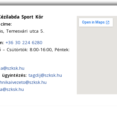
Kézilabda Sport Kör
címe:
ós, Temesvári utca 5.
ám:
+36 30 224 6280
 – Csütörtök: 8:00-16:00, Péntek:
da@szksk.hu
s ügyintézés:
tagdij@szksk.hu
chnikaivezeto@szksk.hu
a@szksk.hu