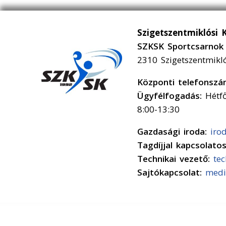
Szigetszentmiklósi 
SZKSK Sportcsarnok 
2310 Szigetszentmikl
Központi telefonsz
Ügyfélfogadás:
Hétfő
8:00-13:30
Gazdasági iroda:
iro
Tagdíjjal kapcsolato
Technikai vezető:
te
Sajtókapcsolat:
medi