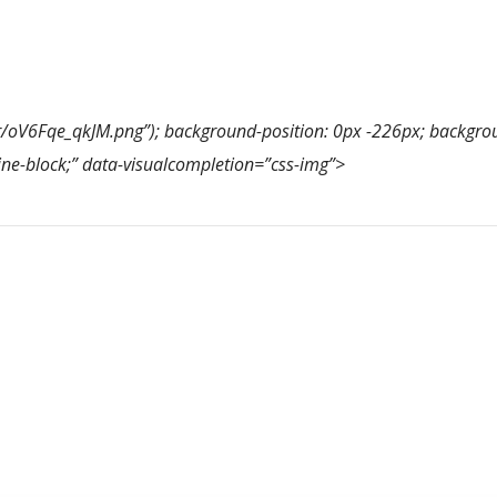
/r/oV6Fqe_qkJM.png”); background-position: 0px -226px; backgroun
line-block;” data-visualcompletion=”css-img”>