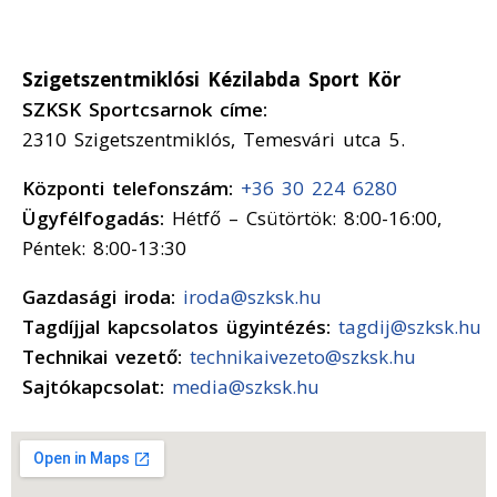
Szigetszentmiklósi Kézilabda Sport Kör
SZKSK Sportcsarnok címe:
2310 Szigetszentmiklós, Temesvári utca 5.
Központi telefonszám:
+36 30 224 6280
Ügyfélfogadás:
Hétfő – Csütörtök: 8:00-16:00,
Péntek: 8:00-13:30
Gazdasági iroda:
iroda@szksk.hu
Tagdíjjal kapcsolatos ügyintézés:
tagdij@szksk.hu
Technikai vezető:
technikaivezeto@szksk.hu
Sajtókapcsolat:
media@szksk.hu