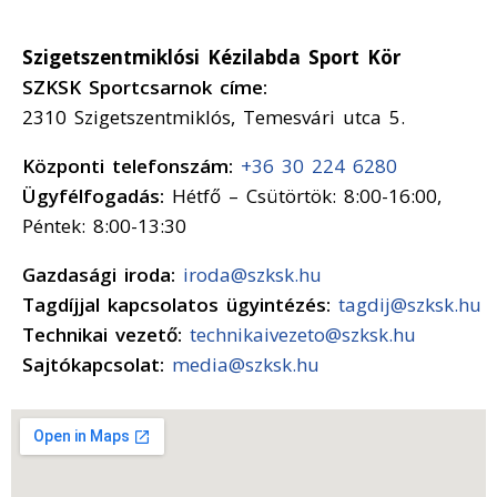
Szigetszentmiklósi Kézilabda Sport Kör
SZKSK Sportcsarnok címe:
2310 Szigetszentmiklós, Temesvári utca 5.
Központi telefonszám:
+36 30 224 6280
Ügyfélfogadás:
Hétfő – Csütörtök: 8:00-16:00,
Péntek: 8:00-13:30
Gazdasági iroda:
iroda@szksk.hu
Tagdíjjal kapcsolatos ügyintézés:
tagdij@szksk.hu
Technikai vezető:
technikaivezeto@szksk.hu
Sajtókapcsolat:
media@szksk.hu