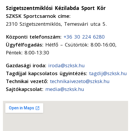
Szigetszentmiklósi Kézilabda Sport Kör
SZKSK Sportcsarnok címe:
2310 Szigetszentmiklós, Temesvári utca 5.
Központi telefonszám:
+36 30 224 6280
Ügyfélfogadás:
Hétfő – Csütörtök: 8:00-16:00,
Péntek: 8:00-13:30
Gazdasági iroda:
iroda@szksk.hu
Tagdíjjal kapcsolatos ügyintézés:
tagdij@szksk.hu
Technikai vezető:
technikaivezeto@szksk.hu
Sajtókapcsolat:
media@szksk.hu