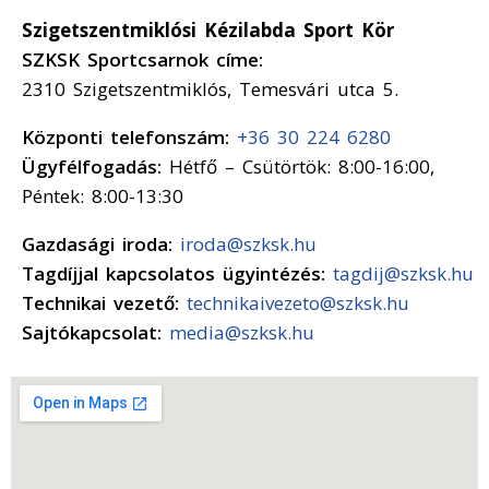
Szigetszentmiklósi Kézilabda Sport Kör
SZKSK Sportcsarnok címe:
2310 Szigetszentmiklós, Temesvári utca 5.
Központi telefonszám:
+36 30 224 6280
Ügyfélfogadás:
Hétfő – Csütörtök: 8:00-16:00,
Péntek: 8:00-13:30
Gazdasági iroda:
iroda@szksk.hu
Tagdíjjal kapcsolatos ügyintézés:
tagdij@szksk.hu
Technikai vezető:
technikaivezeto@szksk.hu
Sajtókapcsolat:
media@szksk.hu