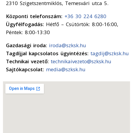
2310 Szigetszentmiklós, Temesvári utca 5.
Központi telefonszám:
+36 30 224 6280
Ügyfélfogadás:
Hétfő – Csütörtök: 8:00-16:00,
Péntek: 8:00-13:30
Gazdasági iroda:
iroda@szksk.hu
Tagdíjjal kapcsolatos ügyintézés:
tagdij@szksk.hu
Technikai vezető:
technikaivezeto@szksk.hu
Sajtókapcsolat:
media@szksk.hu