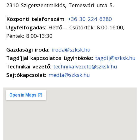
2310 Szigetszentmiklós, Temesvári utca 5.
Központi telefonszám:
+36 30 224 6280
Ügyfélfogadás:
Hétfő – Csütörtök: 8:00-16:00,
Péntek: 8:00-13:30
Gazdasági iroda:
iroda@szksk.hu
Tagdíjjal kapcsolatos ügyintézés:
tagdij@szksk.hu
Technikai vezető:
technikaivezeto@szksk.hu
Sajtókapcsolat:
media@szksk.hu