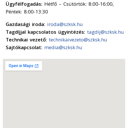
Ügyfélfogadás:
Hétfő – Csütörtök: 8:00-16:00,
Péntek: 8:00-13:30
Gazdasági iroda:
iroda@szksk.hu
Tagdíjjal kapcsolatos ügyintézés:
tagdij@szksk.hu
Technikai vezető:
technikaivezeto@szksk.hu
Sajtókapcsolat:
media@szksk.hu