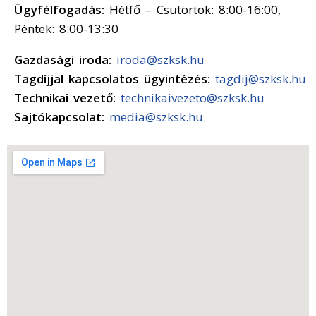
Ügyfélfogadás:
Hétfő – Csütörtök: 8:00-16:00,
Péntek: 8:00-13:30
Gazdasági iroda:
iroda@szksk.hu
Tagdíjjal kapcsolatos ügyintézés:
tagdij@szksk.hu
Technikai vezető:
technikaivezeto@szksk.hu
Sajtókapcsolat:
media@szksk.hu